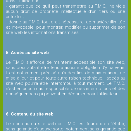
Vidéothèque
Aussi l'utilisateur :
- garantit que ce qu’il peut transmettre au T.M.O., ne viole
aucun droit de propriété intellectuelle d'un tiers ou une
autre loi ;
Reportages
- donne au T.M.O. tout droit nécessaire, de manière illimitée
et irrévocable, pour montrer, modifier ou supprimer de son
site web les informations transmises.
La
presse
en
5. Accès au site web
parle
Le T.M.O. s’efforce de maintenir accessible son site web,
sans pour autant être tenu à aucune obligation d’y parvenir.
Il est notamment précisé qu’à des fins de maintenance, de
mise à jour et pour toute autre raison technique, l’accès au
Infos
site web pourra être interrompu à tout moment. Le T.M.O.
utiles
n’est en aucun cas responsable de ces interruptions et des
conséquences qui peuvent en découler pour l’utilisateur.
Quiz
6. Contenu du site web
Le contenu du site web du T.M.O. est fourni « en l’état »,
sans garantie d’aucune sorte, notamment sans garantie que