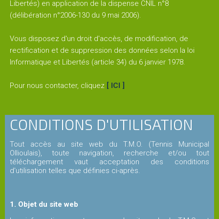
Libertés) en application de la dispense CNIL n°8
Les
(délibération n°2006-130 du 9 mai 2006).
stages
Vous disposez d'un droit d'accès, de modification, de
rectification et de suppression des données selon la loi
L'école
Informatique et Libertés (article 34) du 6 janvier 1978.
de
tennis
Pour nous contacter, cliquez
[ ICI ]
Handi
CONDITIONS D'UTILISATION
tennis
Tout accès au site web du T.M.O. (Tennis Municipal
Ollioulais), toute navigation, recherche et/ou tout
Les
téléchargement vaut acceptation des conditions
règles
d'utilisation telles que définies ci-après.
du
tennis
1. Objet du site web
LA