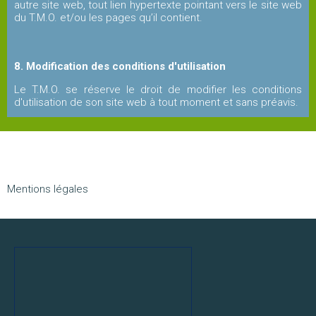
autre site web, tout lien hypertexte pointant vers le site web
du T.M.O. et/ou les pages qu’il contient.
8. Modification des conditions d'utilisation
Le T.M.O. se réserve le droit de modifier les conditions
d'utilisation de son site web à tout moment et sans préavis.
Aller
Mentions légales
au
contenu