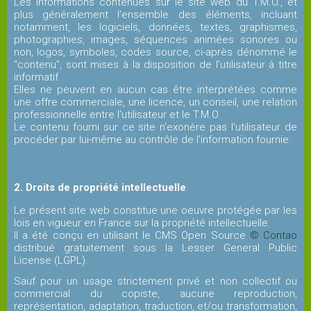
Les informations contenues sur le site web du T.M.O., et
COMPETITION
plus généralement l'ensemble des éléments, incluant
notamment, les logiciels, données, textes, graphismes,
photographies, images, séquences animées sonores ou
Equipes
non, logos, symboles, codes source, ci-après dénommé le
"contenu", sont mises à la disposition de l’utilisateur à titre
Jeunes
informatif.
Elles ne peuvent en aucun cas être interprétées comme
une offre commerciale, une licence, un conseil, une relation
Equipes
professionnelle entre l'utilisateur et le T.M.O.
Le contenu fourni sur ce site n'exonère pas l'utilisateur de
Séniors
procéder par lui-même au contrôle de l'information fournie.
Equipes
2. Droits de propriété intellectuelle
Séniors
Plus
Le présent site web constitue une oeuvre protégée par les
lois en vigueur en France sur la propriété intellectuelle.
Il a été conçu en utilisant le CMS Open Source
© Contao
distribué gratuitement sous la Lesser General Public
Autres
License (LGPL).
équipes
Sauf pour un usage strictement privé et non collectif ou
commercial du copiste, aucune reproduction,
représentation, adaptation, traduction, et/ou transformation,