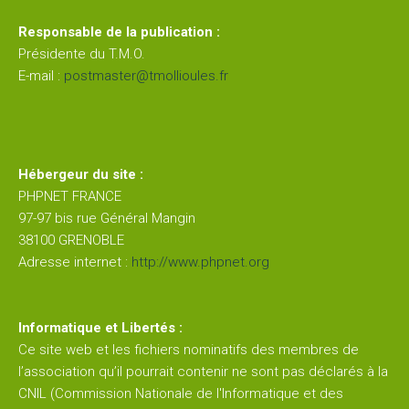
Responsable de la publication :
Snack
Présidente du T.M.O.
E-mail :
postmaster@tmollioules.fr
Service
cordage
Hébergeur du site :
Pro
PHPNET FRANCE
shop
97-97 bis rue Général Mangin
38100 GRENOBLE
COURS
Adresse internet :
http://www.phpnet.org
et
STAGES
Informatique et Libertés :
Ce site web et les fichiers nominatifs des membres de
Les
l’association qu’il pourrait contenir ne sont pas déclarés à la
enseignants
CNIL (Commission Nationale de l'Informatique et des