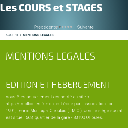
Les COURS et STAGES
Administration
•
•
•
•
•
•
Précédente
Suivante
Historique
du
ACCUEIL
MENTIONS LEGALES
club
MENTIONS LEGALES
Partenaires
du
TMO
EDITION ET HEBERGEMENT
Contact
Vous êtes actuellement connecté au site <
&
https://tmollioules.fr > qui est édité par l'association, loi
accès
1901, Tennis Municipal Ollioulais (T.M.O.), dont le siège social
est situé : 568, quartier de la gare - 83190 Ollioules.
CLUB
HOUSE