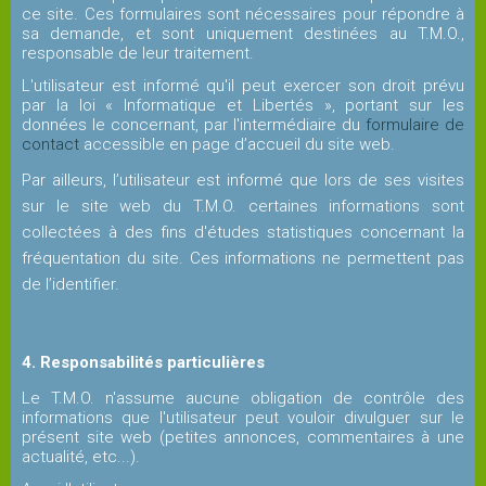
ce site. Ces formulaires sont nécessaires pour répondre à
sa demande, et sont uniquement destinées au T.M.O.,
Jouer
responsable de leur traitement.
L'utilisateur est informé qu'il peut exercer son droit prévu
par la loi « Informatique et Libertés », portant sur les
Tournois
données le concernant, par l'intermédiaire du
formulaire de
contact
accessible en page d’accueil du site web.
Entreprises
Par ailleurs, l’utilisateur est informé que lors de ses visites
sur le site web du T.M.O. certaines informations sont
MEDIA
collectées à des fins d'études statistiques concernant la
fréquentation du site. Ces informations ne permettent pas
de l’identifier.
Affiches
des
tournois
4. Responsabilités particulières
Le T.M.O. n'assume aucune obligation de contrôle des
Photothèque
informations que l'utilisateur peut vouloir divulguer sur le
présent site web (petites annonces, commentaires à une
actualité, etc...).