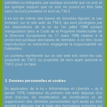
Palmarès
partielles ou intégrales, par quelque procédé que ce soit, et
sur quelque support que ce soit, ne pourra en être faite
sans l'accord préalable et écrit du T.M.O.
L'arbitrage
Il en est de même des bases de données figurant, le cas
échéant, sur le site web du T.M.O. qui sont protégées par
LES
les dispositions de la loi du 1er juillet 1998 portant
transposition dans le Code de la Propriété Intellectuelle de
TOURNOIS
la Directive Européenne du 11 mars 1996 relative à la
protection juridique des bases de données. A ce titre, toute
reproduction ou extraction engagerait la responsabilité de
Tournoi
l'utilisateur.
Open
Le contenu représenté sur ce site web est, selon les cas,
propriété du T.M.O. ou propriété de tiers ayant autorisé le
T.M.O. pour ce faire.
Tournoi
Vétérans
3. Données personnelles et cookies
PICKLEBALL
En application de la loi « Informatique et Libertés » du 6
janvier 1978, l’utilisateur du présent site web dispose d’un
droit d’accès, de modification, de rectification et de
Actualités
suppression des données personnelles qu’il aurait pu être
amené à déposer par le biais des formulaires présents sur