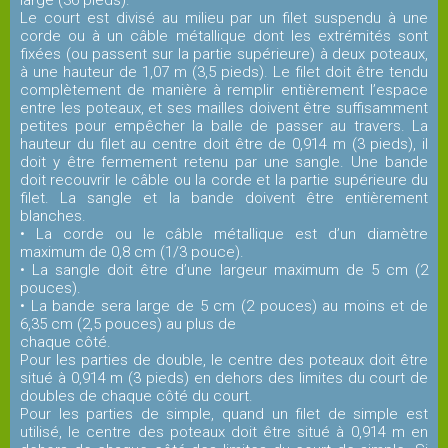
large (36 pieds).
Le court est divisé au milieu par un filet suspendu à une
Administration
corde ou à un câble métallique dont les extrémités sont
fixées (ou passent sur la partie supérieure) à deux poteaux,
à une hauteur de 1,07 m (3,5 pieds). Le filet doit être tendu
complètement de manière à remplir entièrement l’espace
Historique
entre les poteaux, et ses mailles doivent être suffisamment
du
petites pour empêcher la balle de passer au travers. La
hauteur du filet au centre doit être de 0,914 m (3 pieds), il
club
doit y être fermement retenu par une sangle. Une bande
doit recouvrir le câble ou la corde et la partie supérieure du
filet. La sangle et la bande doivent être entièrement
Partenaires
blanches.
• La corde ou le câble métallique est d’un diamètre
du
maximum de 0,8 cm (1/3 pouce).
TMO
• La sangle doit être d’une largeur maximum de 5 cm (2
pouces).
• La bande sera large de 5 cm (2 pouces) au moins et de
6,35 cm (2,5 pouces) au plus de
Contact
chaque côté.
&
Pour les parties de double, le centre des poteaux doit être
accès
situé à 0,914 m (3 pieds) en dehors des limites du court de
doubles de chaque côté du court.
CLUB
Pour les parties de simple, quand un filet de simple est
utilisé, le centre des poteaux doit être situé à 0,914 m en
HOUSE