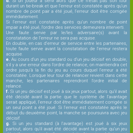
d.
Si un joueur a servi alors que ce n’était pas son tour
durant un tie-break et que l’erreur est constatée après qu’un
nombre de point pair a été joué, l’erreur doit être corrigée
immédiatement.
Si l’erreur est constatée après qu’un nombre de point
impair a été joué, l’ordre des services demeurera interverti.
Une faute servie par le/les adversaire(s) avant la
constatation de l’erreur ne sera pas acquise.
En double, en cas d’erreur de service entre les partenaires,
toute faute servie avant la constatation de l’erreur restera
acquise.
e.
Au cours d’un jeu standard ou d’un jeu décisif en double,
s’il y a une erreur dans l’ordre de relance, on maintiendra cet
ordre jusqu’à la fin du jeu au cours duquel l’erreur a été
constatée. Lorsque leur tour de relancer revient dans cette
manche, les partenaires reprendront l’ordre initial de
relance.
f.
Si un jeu décisif est joué à six jeux partout, alors qu’il avait
été décidé avant la partie que le système de l’avantage
serait appliqué, l’erreur doit être immédiatement corrigée si
un seul point a été joué. Si l’erreur est constatée après le
début du deuxième point, la manche se poursuivra avec jeu
décisif.
g.
Si un jeu standard (à l’avantage) est joué à six jeux
partout, alors qu’il avait été décidé avant la partie qu’un jeu