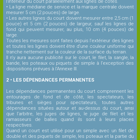
l’intérieur du court parallèlement aux lignes de côtés.
• La ligne médiane de service et la marque centrale doivent
Les
mesurer 5 cm (2 pouces) de large.
stages
• Les autres lignes du court doivent mesurer entre 2,5 cm (1
pouce) et 5 cm (2 pouces) de largeur, sauf les lignes de
fond qui peuvent mesurer, au plus, 10 cm (4 pouces) de
large.
L'école
Toutes les mesures sont faites depuis l’extérieur des lignes
de
et toutes les lignes doivent être d’une couleur uniforme qui
tennis
tranche nettement sur la couleur de la surface du terrain.
Il n’y aura aucune publicité sur le court, le filet, la sangle, la
bande, les poteaux ou piquets de simple à l’exception des
dispositions prévues à l’Annexe III.
Handi
tennis
2 • LES DÉPENDANCES PERMANENTES
Les dépendances permanentes du court comprennent les
entourages de fond et de côté, les spectateurs, les
Les
tribunes et sièges pour spectateurs, toutes autres
règles
dépendances situées autour et au-dessus du court, ainsi
que l’arbitre, les juges de lignes, le juge de filet et les
du
ramasseurs de balles quand ils sont à leurs places
tennis
respectives.
Quand un court est utilisé pour un simple avec un filet de
LA
double et des piquets de simple, les poteaux et la partie du