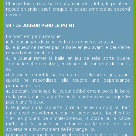
Chaque fois qu’une balle est annoncée « let », le point est
rejoué en entier, sauf lorsque le let est annoncé au second
service.
24 • LE JOUEUR PERD LE POINT
Le point est perdu lorsque :
a.
le joueur sert deux balles fautes consécutives ; ou
b.
le joueur ne remet pas la balle en jeu avant le deuxième
rebond consécutif ; ou
c.
le joueur remet la balle en jeu de telle sorte qu’elle
touche le sol ou un objet, en dehors du bon coté du court ;
ou
d.
le joueur remet la balle en jeu de telle sorte que, avant
qu’elle ne rebondisse, elle touche une dépendance
permanente ; ou
e.
pendant l’échange, le joueur délibérément porte la balle
ou la prend sur la raquette ou la touche avec sa raquette
plus d’une fois ; ou
f.
le joueur ou la raquette (qu’il la tienne ou non) ou tout
autre objet ou vêtement que le joueur porte, touchent le
filet, les piquets de simple/poteaux, la corde ou le câble
métallique, la sangle ou la bande ou le court de son
adversaire à tout moment de l’échange ; ou
g.
le joueur frappe la balle avant qu’elle ne passe le filet ; ou