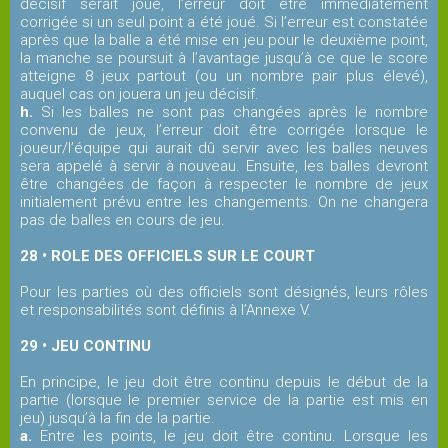
décisif serait joué, l’erreur doit être immédiatement
corrigée si un seul point a été joué. Si l’erreur est constatée
après que la balle a été mise en jeu pour le deuxième point,
la manche se poursuit à l’avantage jusqu’à ce que le score
atteigne 8 jeux partout (ou un nombre pair plus élevé),
auquel cas on jouera un jeu décisif.
h.
Si les balles ne sont pas changées après le nombre
convenu de jeux, l’erreur doit être corrigée lorsque le
joueur/l’équipe qui aurait dû servir avec les balles neuves
sera appelé à servir à nouveau. Ensuite, les balles devront
être changées de façon à respecter le nombre de jeux
initialement prévu entre les changements. On ne changera
pas de balles en cours de jeu.
28 • ROLE DES OFFICIELS SUR LE COURT
Pour les parties où des officiels sont désignés, leurs rôles
et responsabilités sont définis à l’Annexe V.
29 • JEU CONTINU
En principe, le jeu doit être continu depuis le début de la
partie (lorsque le premier service de la partie est mis en
jeu) jusqu’à la fin de la partie.
a.
Entre les points, le jeu doit être continu. Lorsque les