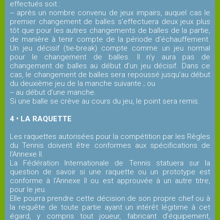
Palmarès
effectués soit :
-- après un nombre convenu de jeux impairs, auquel cas le
premier changement de balles s’effectuera deux jeux plus
tôt que pour les autres changements de balles de la partie,
L'arbitrage
de manière à tenir compte de la période d’échauffement.
Un jeu décisif (tie-break) compte comme un jeu normal
LES
pour le changement de balles. Il n’y aura pas de
changement de balles au début d’un jeu décisif. Dans ce
TOURNOIS
cas, le changement de balles sera repoussé jusqu’au début
du deuxième jeu de la manche suivante ; ou
-- au début d’une manche.
Tournoi
Si une balle se crève au cours du jeu, le point sera remis.
Open
4 • LA RAQUETTE
Les raquettes autorisées pour la compétition par les Règles
Tournoi
du Tennis doivent être conformes aux spécifications de
Vétérans
l’Annexe II.
La Fédération Internationale de Tennis statuera sur la
question de savoir si une raquette ou un prototype est
PICKLEBALL
conforme à l’Annexe II ou est approuvée à un autre titre,
pour le jeu.
Elle pourra prendre cette décision de son propre chef ou à
Actualités
la requête de toute partie ayant un intérêt légitime à cet
égard, y compris tout joueur, fabricant d’équipement,