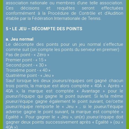
association nationale ou membres d’une telle association.
Ces décisions et requêtes seront effectuées
Jouer
conformément à la Procédure de Contrôle et d’Audition
établie par la Fédération Internationale de Tennis.
5 • LE JEU – DÉCOMPTE DES POINTS
Tournois
a. Jeu normal
Le décompte des points pour un jeu normal s’effectue
Entreprises
comme suit (on compte les points du serveur en premier) :
Pas de point - « Zéro »
MEDIA
Premier point - « 15 »
Second point - « 30 »
Troisième point - « 40 »
Quatrième point - « Jeu »
Affiches
Sauf lorsque les deux joueurs/équipes ont gagné chacun
des
trois points, la marque est alors comptée « 40A ». Après «
40A », la marque est comptée « Avantage » pour le
tournois
joueur/l’équipe qui gagne le point suivant. Si le/la même
joueur/équipe gagne également le point suivant, ce/cette
joueur/équipe remporte le « Jeu » ; si le joueur/l’équipe
Photothèque
adverse gagne le point suivant, la marque est comptée «
Égalité ». Pour gagner le « Jeu », un(e) joueur/équipe doit
gagner deux points successivement après « Égalité » (ou «
40A »).