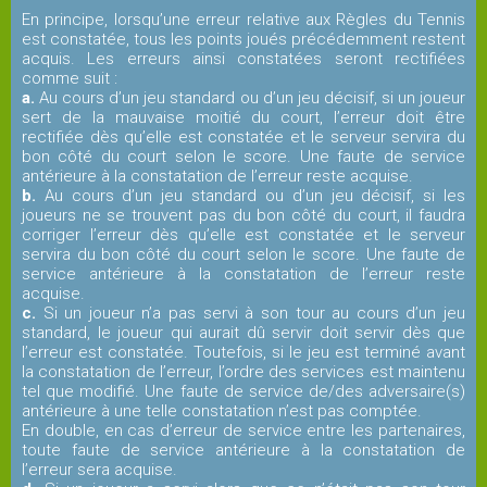
En principe, lorsqu’une erreur relative aux Règles du Tennis
est constatée, tous les points joués précédemment restent
acquis. Les erreurs ainsi constatées seront rectifiées
comme suit :
a.
Au cours d’un jeu standard ou d’un jeu décisif, si un joueur
sert de la mauvaise moitié du court, l’erreur doit être
rectifiée dès qu’elle est constatée et le serveur servira du
bon côté du court selon le score. Une faute de service
antérieure à la constatation de l’erreur reste acquise.
b.
Au cours d’un jeu standard ou d’un jeu décisif, si les
joueurs ne se trouvent pas du bon côté du court, il faudra
corriger l’erreur dès qu’elle est constatée et le serveur
servira du bon côté du court selon le score. Une faute de
service antérieure à la constatation de l’erreur reste
acquise.
c.
Si un joueur n’a pas servi à son tour au cours d’un jeu
standard, le joueur qui aurait dû servir doit servir dès que
l’erreur est constatée. Toutefois, si le jeu est terminé avant
la constatation de l’erreur, l’ordre des services est maintenu
tel que modifié. Une faute de service de/des adversaire(s)
antérieure à une telle constatation n’est pas comptée.
En double, en cas d’erreur de service entre les partenaires,
toute faute de service antérieure à la constatation de
l’erreur sera acquise.