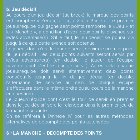
Vidéothèque
b. Jeu décisif
Au cours d’un jeu décisif (tie-break), la marque des points
est comptée « Zéro », « 1 », « 2 », « 3 » etc. Le premier
Reportages
joueur/équipe qui gagne sept points remporte le « Jeu » et
la « Manche », à condition d’avoir deux points d’avance sur
le/les adversaire(s). S’il le faut, le jeu décisif se poursuivra
La
jusqu’à ce que cette avance soit obtenue.
presse
Le joueur dont c’est le tour de servir, servira le premier point
du jeu décisif. Les deux points suivants seront servis par
en
le/les adversaire(s) (en double, le joueur de l’équipe
parle
adverse dont c’est le tour de servir). Après cela, chaque
joueur/équipe doit servir alternativement deux points
consécutifs jusqu’à la fin du jeu décisif (en double,
l’alternance de service au sein de chaque équipe
Infos
s’effectuera dans le même ordre qu’au cours de la manche
utiles
en question).
Le joueur/l’équipe dont c’est le tour de servir en premier
dans le jeu décisif sera le relanceur dans le premier jeu de
la manche suivante.
Quiz
On se référera à l’Annexe IV pour les autres méthodes
alternatives de décompte des points autorisées.
6 • LA MANCHE – DÉCOMPTE DES POINTS