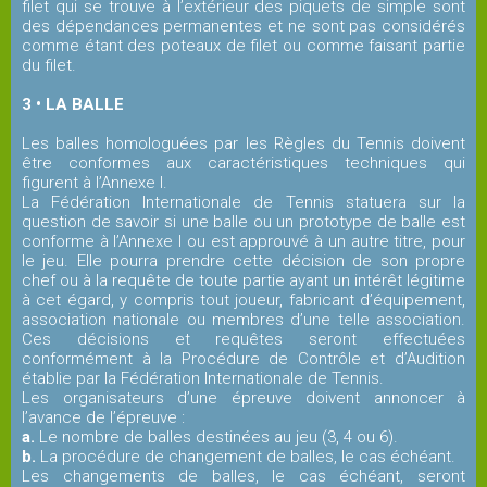
filet qui se trouve à l’extérieur des piquets de simple sont
COMPETITION
des dépendances permanentes et ne sont pas considérés
comme étant des poteaux de filet ou comme faisant partie
du filet.
Equipes
3 • LA BALLE
Jeunes
Les balles homologuées par les Règles du Tennis doivent
être conformes aux caractéristiques techniques qui
Equipes
figurent à l’Annexe I.
Séniors
La Fédération Internationale de Tennis statuera sur la
question de savoir si une balle ou un prototype de balle est
conforme à l’Annexe I ou est approuvé à un autre titre, pour
le jeu. Elle pourra prendre cette décision de son propre
Equipes
chef ou à la requête de toute partie ayant un intérêt légitime
Séniors
à cet égard, y compris tout joueur, fabricant d’équipement,
association nationale ou membres d’une telle association.
Plus
Ces décisions et requêtes seront effectuées
conformément à la Procédure de Contrôle et d’Audition
établie par la Fédération Internationale de Tennis.
Autres
Les organisateurs d’une épreuve doivent annoncer à
l’avance de l’épreuve :
équipes
a.
Le nombre de balles destinées au jeu (3, 4 ou 6).
b.
La procédure de changement de balles, le cas échéant.
Les changements de balles, le cas échéant, seront