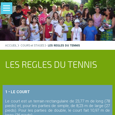
Aller
au
ACCUEIL
LES REGLES DU TENNIS
contenu
LE
T.M.O.
ACCUEIL
COURS et STAGES
LES REGLES DU TENNIS
Actualités
du
LES REGLES DU TENNIS
TMO
Adhésion
et
tarifs
1 • LE COURT
Le court est un terrain rectangulaire de 23,77 m de long (78
pieds) et, pour les parties de simple, de 8,23 m de large (27
Editos
pieds). Pour les parties de double, le court fait 10,97 m de