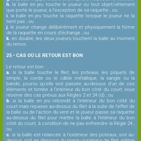
h.
la balle en jeu touche le joueur ou tout objet/vêtement
que porte le joueur, à l’exception de sa raquette ; ou
i.
la balle en jeu touche la raquette lorsque le joueur ne la
tient pas ; ou
j.
le joueur change délibérément et physiquement la forme
de la raquette en cours d’échange ; ou
k.
en double, les deux joueurs touchent la balle au moment
du renvoi.
25 • CAS OÙ LE RETOUR EST BON
Le retour est bon :
a.
si la balle touche le filet, les poteaux, les piquets de
simple, la corde ou le câble métallique, la sangle ou la
bande, pourvu qu’elle soit passée au-dessus d’un de ces
éléments et tombe à l’intérieur du bon côté du court, sous
réserve des cas prévus aux Règles 2 et 24 (d) ; ou
b.
si la balle en jeu rebondit à l’intérieur du bon côté du
court mais repasse au-dessus du filet à la suite de l’effet de
la balle ou de l’action du vent et le joueur passe sa raquette
au-dessus du filet pour mettre la balle à l’intérieur du bon
côté du court, à condition de ne pas enfreindre la Règle 24 ;
ou
c.
si la balle est relancée à l’extérieur des poteaux, soit au-
dessus, soit en dessous du niveau supérieur de filet, même