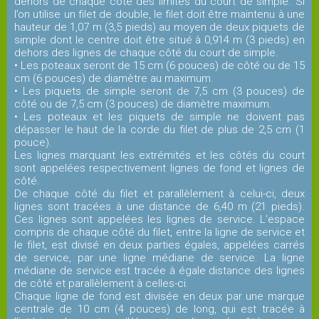
dehors de chaque côté des limites du court de simple. Si
l’on utilise un filet de double, le filet doit être maintenu à une
hauteur de 1,07 m (3,5 pieds) au moyen de deux piquets de
Snack
simple dont le centre doit être situé à 0,914 m (3 pieds) en
dehors des lignes de chaque côté du court de simple.
• Les poteaux seront de 15 cm (6 pouces) de côté ou de 15
cm (6 pouces) de diamètre au maximum.
Service
• Les piquets de simple seront de 7,5 cm (3 pouces) de
cordage
côté ou de 7,5 cm (3 pouces) de diamètre maximum.
• Les poteaux et les piquets de simple ne doivent pas
dépasser le haut de la corde du filet de plus de 2,5 cm (1
pouce).
Pro
Les lignes marquant les extrémités et les côtés du court
shop
sont appelées respectivement lignes de fond et lignes de
côté.
De chaque côté du filet et parallèlement à celui-ci, deux
COURS
lignes sont tracées à une distance de 6,40 m (21 pieds).
et
Ces lignes sont appelées les lignes de service. L’espace
STAGES
compris de chaque côté du filet, entre la ligne de service et
le filet, est divisé en deux parties égales, appelées carrés
de service, par une ligne médiane de service. La ligne
médiane de service est tracée à égale distance des lignes
Les
de côté et parallèlement à celles-ci.
enseignants
Chaque ligne de fond est divisée en deux par une marque
centrale de 10 cm (4 pouces) de long, qui est tracée à