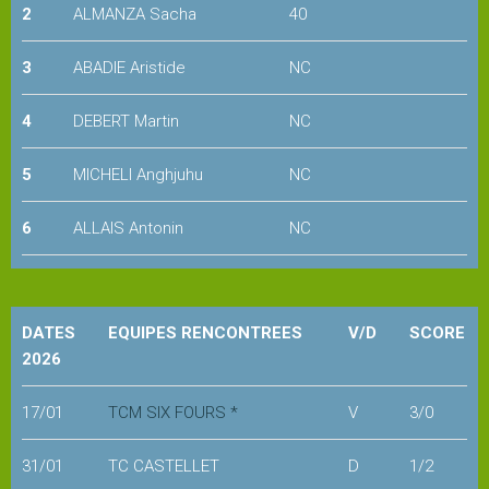
2
ALMANZA Sacha
40
Snack
3
ABADIE Aristide
NC
4
DEBERT Martin
NC
Service
cordage
5
MICHELI Anghjuhu
NC
Pro
6
ALLAIS Antonin
NC
shop
COURS
et
DATES
EQUIPES RENCONTREES
V/D
SCORE
STAGES
2026
17/01
TCM SIX FOURS *
V
3/0
Les
enseignants
31/01
TC CASTELLET
D
1/2