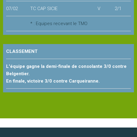
Les
07/02
TC CAP SICIE
V
2/1
stages
* : Equipes recevant le TMO
L'école
de
tennis
CLASSEMENT
L'équipe gagne la demi-finale de consolante 3/0 contre
Handi
Belgentier.
tennis
En finale, victoire 3/0 contre Carqueiranne.
Les
règles
du
tennis
LA