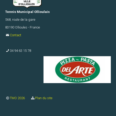
F
Tennis Municipal Ollioulais
U14
TMO1
568, route de la gare
83190 Ollioules - France
F
Contact
U14
TMO2
04 94 63 15 78
F
U16
TMO1
F
U16
TMO2
TMO 2026
Plan du site
F
U18
TMO1