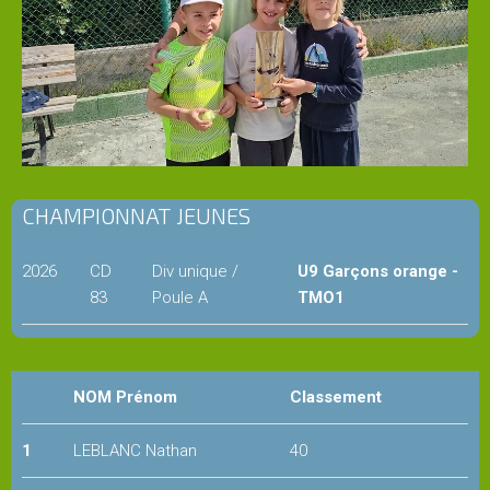
Administration
Historique
du
club
CHAMPIONNAT JEUNES
Partenaires
du
2026
CD
Div unique /
U9 Garçons orange -
TMO
83
Poule A
TMO1
Contact
&
NOM Prénom
Classement
accès
1
LEBLANC Nathan
40
CLUB
HOUSE