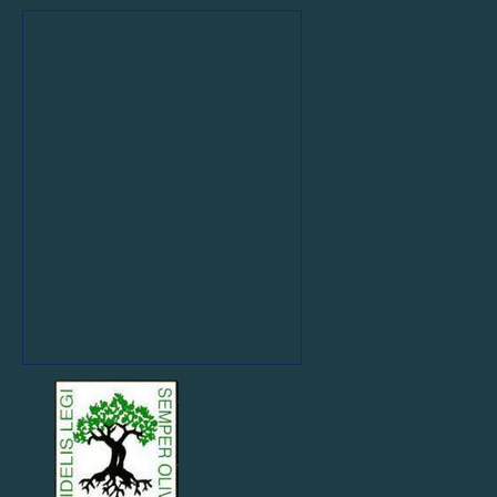
COMPETITION
Equipes
Jeunes
Mixte
U9
TMO
orange
F
U10
TMO
vert-
A
F
U12
TMO1