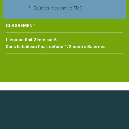
Les
* : Equipes recevant le TMO
stages
CLASSEMENT
L'école
L'équipe finit 2ème sur 6.
de
Dans le tableau final, défaite 1/2 contre Salernes.
tennis
Handi
tennis
Les
règles
du
tennis
LA