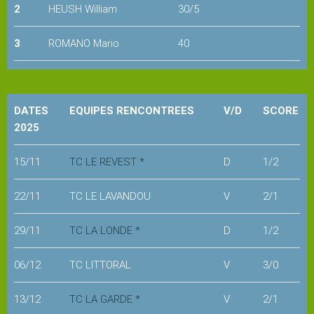
2
HEUSH William
30/5
Snack
3
ROMANO Mario
40
Service
cordage
DATES
EQUIPES RENCONTREES
V/D
SCORE
2025
Pro
15/11
TC LE REVEST *
D
1/2
shop
COURS
22/11
TC LE LAVANDOU
V
2/1
et
STAGES
29/11
TC LA LONDE *
D
1/2
06/12
TC LITTORAL
V
3/0
Les
enseignants
13/12
TC LA GARDE *
V
2/1