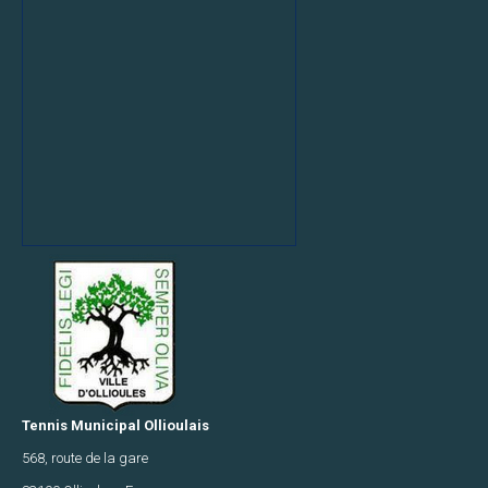
COMPETITION
Equipes
Jeunes
Mixte
U9
TMO
orange
F
U10
TMO
vert-
A
F
Tennis Municipal Ollioulais
U12
568, route de la gare
TMO1