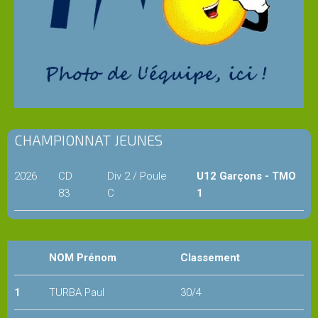
Administration
Historique
du
club
CHAMPIONNAT JEUNES
Partenaires
du
2026
CD
Div 2 / Poule
U12 Garçons - TMO
TMO
83
C
1
Contact
&
NOM Prénom
Classement
accès
1
TURBA Paul
30/4
CLUB
HOUSE