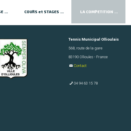
SE
COURS et STAGES
LA COMPETITION
Tennis Municipal Ollioulais
568, route de la gare
83190 Ollioules - France
Contact
04 94 63 15 78