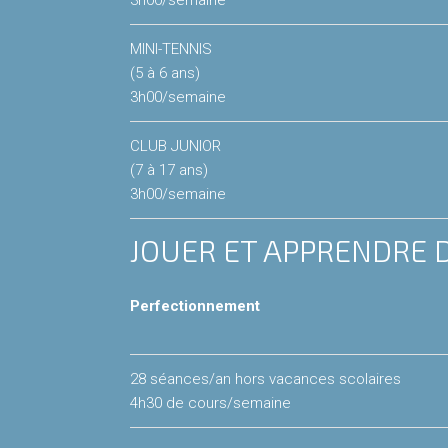
3h00/semaine
MINI-TENNIS
(5 à 6 ans)
3h00/semaine
CLUB JUNIOR
(7 à 17 ans)
3h00/semaine
JOUER ET APPRENDRE
Perfectionnement
28 séances/an hors vacances scolaires
4h30 de cours/semaine