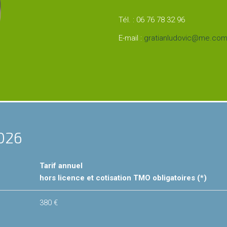
Tél. : 06 76 78 32 96
E-mail :
gratianludovic@me.co
026
Tarif annuel
hors licence et cotisation TMO obligatoires (*)
380 €