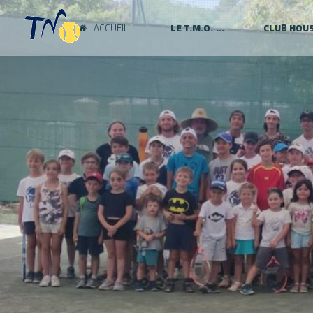
ACCUEIL
LE T.M.O.
CLUB HOU