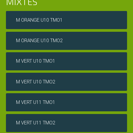
MIXTES
Snack
M ORANGE U10 TMO1
Service
M ORANGE U10 TMO2
cordage
M VERT U10 TMO1
Pro
shop
COURS
M VERT U10 TMO2
et
STAGES
M VERT U11 TMO1
Les
enseignants
M VERT U11 TMO2