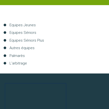
F
U14
TMO1
Aller
Equipes Jeunes
F
au
Equipes Séniors
U14
contenu
Equipes Séniors Plus
TMO2
Autres équipes
F
Palmarès
U16
TMO1
L'arbitrage
F
U16
TMO2
F
U18
TMO1