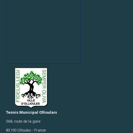
G
U9
orange
-
TMO1
G
U9
orange
-
TMO2
G
U10
TMO1
Tennis Municipal Ollioulais
G
568, route de la gare
U10
TMO2
83190 Ollioules - France