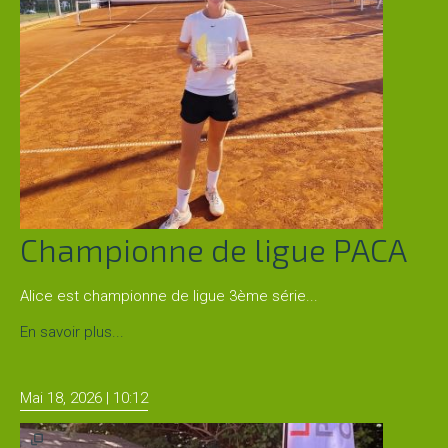
Les
stages
L'école
de
tennis
Handi
tennis
Championne de ligue PACA
Alice est championne de ligue 3ème série...
Les
règles
Championne
En savoir plus...
du
de
tennis
ligue
Mai 18, 2026 | 10:12
PACA
LA
COMPETITION