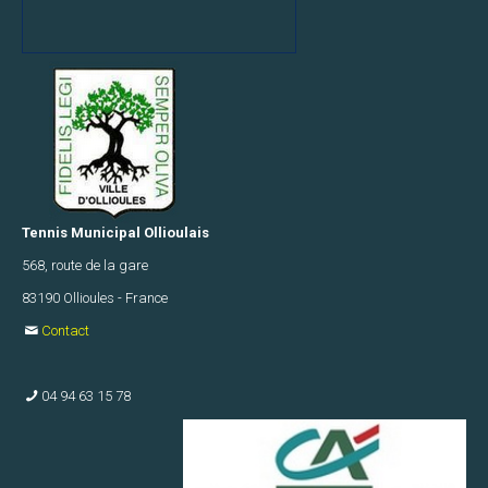
Reportages
La
presse
en
parle
Tennis Municipal Ollioulais
568, route de la gare
Infos
83190 Ollioules - France
utiles
Contact
Quiz
04 94 63 15 78