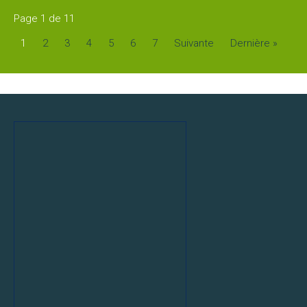
2026
Jouer
Page 1 de 11
1
2
3
4
5
6
7
Suivante
Dernière »
Tournois
Entreprises
MEDIA
Affiches
des
tournois
Photothèque
Vidéothèque