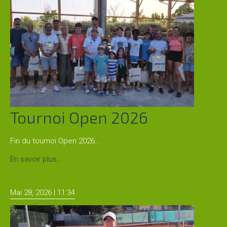
Snack
Service
cordage
Pro
shop
Tournoi Open 2026
COURS
Fin du tournoi Open 2026...
et
STAGES
Tournoi
En savoir plus...
Open
2026
Les
Mai 28, 2026 | 11:34
enseignants