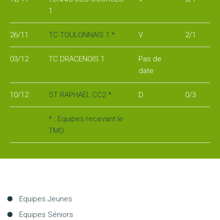
1
Les
stages
26/11
TC TOULONNAIS 1 *
V
2/1
L'école
03/12
TC DRACENOIS 1
Pas de
de
date
tennis
10/12
ST RAPHAEL CC2 *
D
0/3
Handi
* : Equipes recevant le
tennis
TMO
Les
règles
du
tennis
Aller
Equipes Jeunes
au
LA
Equipes Séniors