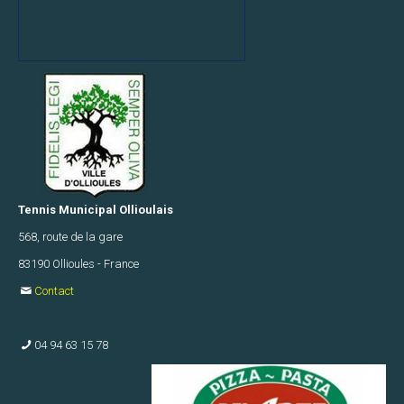
F
U14
TMO1
F
U14
TMO2
F
U16
Tennis Municipal Ollioulais
TMO1
568, route de la gare
83190 Ollioules - France
F
U16
Contact
TMO2
04 94 63 15 78
F
U18
TMO1