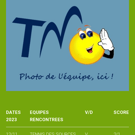
Snack
Service
cordage
Pro
shop
COURS
et
STAGES
DATES
EQUIPES
V/D
SCORE
Les
2023
RENCONTREES
enseignants
12/11
TENNIS DES SOURCES
V
2/1