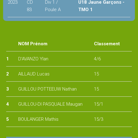
2023
CD
Div 1 /
U18 Jaune Garçons -
83
Poule A
TMO 1
Administration
Historique
du
NOM Prénom
Classement
club
1
D'AVANZO Ylan
4/6
Partenaires
du
2
AILLAUD Lucas
15
TMO
3
GUILLOU POTTEEUW Nathan
15
Contact
4
GUILLOU-DI PASQUALE Maugan
15/1
&
accès
5
BOULANGER Mathis
15/3
CLUB
HOUSE