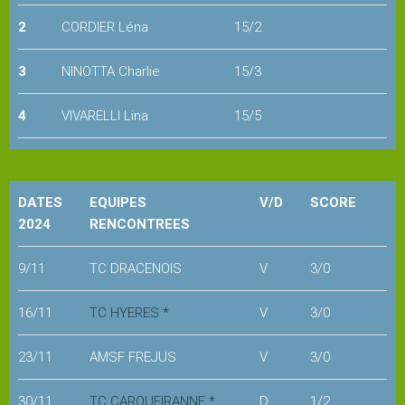
2
CORDIER Léna
15/2
Snack
3
NINOTTA Charlie
15/3
Service
4
VIVARELLI Lina
15/5
cordage
Pro
DATES
EQUIPES
V/D
SCORE
shop
2024
RENCONTREES
COURS
9/11
TC DRACENOIS
V
3/0
et
STAGES
16/11
TC HYERES *
V
3/0
Les
23/11
AMSF FREJUS
V
3/0
enseignants
30/11
TC CARQUEIRANNE *
D
1/2