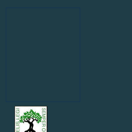
COMPETITION
Equipes
Jeunes
Mixte
U9
TMO
orange
F
U10
TMO
vert-
A
F
U12
TMO1