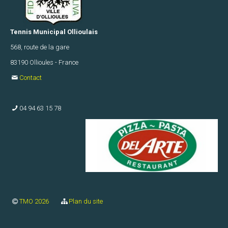
F
U14
Tennis Municipal Ollioulais
TMO1
568, route de la gare
F
83190 Ollioules - France
U14
Contact
TMO2
F
04 94 63 15 78
U16
TMO1
F
U16
TMO2
F
TMO 2026
Plan du site
U18
TMO1