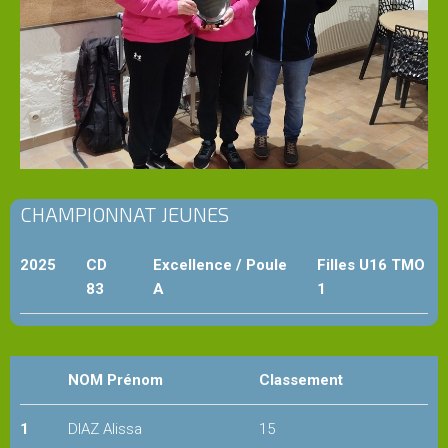
Administration
Historique
du
club
CHAMPIONNAT JEUNES
Partenaires
du
TMO
2025
CD
Excellence / Poule
Filles U16 TMO
83
A
1
Contact
&
accès
NOM Prénom
Classement
CLUB
1
DIAZ Alissa
15
HOUSE