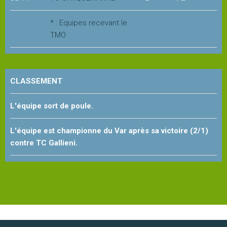
Les
* : Equipes recevant le
stages
TMO
L'école
de
CLASSEMENT
tennis
L'équipe sort de poule.
Handi
tennis
L'équipe est championne du Var après sa victoire (2/1)
contre TC Gallieni.
Les
règles
du
tennis
LA